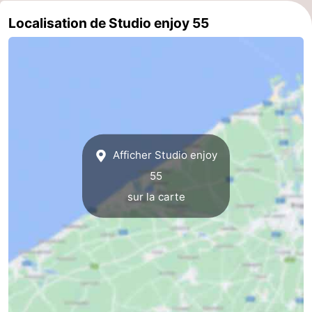
Localisation de Studio enjoy 55
Gand
-
Ypres
La
côte
-
Nature
-
Het
Knokke-
-
Afficher Studio enjoy
55
Zwin
Heist
Zeebrugge
-
sur la carte
Blankenberge
-
Wenduine
-
Le
-
Coq
Bredene
-