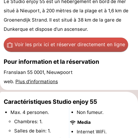
Le Studio enjoy 55 est un hébergement en bord de mer
Westende
d'hôtes
Chaumières
situé à Nieuport, à 200 mètres de la plage et à 1,6 km de
Groenendijk Strand. Il est situé à 38 km de la gare de
-
Dunkerque et dispose d'un ascenseur.
Nieuwpoort
-
Voir les prix ici
et réserver directement en ligne
Oostduinkerke
-
Pour information et la réservation
aan
Westende
Hôtels
Franslaan 55 0001, Nieuwpoort
zee
Last
web.
Plus d'informations
minutes
Plages
Caractéristiques Studio enjoy 55
Voir
Max. 4 personen.
Non fumeur.
et
Lieux
Chambres: 1.
Media
Salles de bain: 1.
Internet WiFi.
faire
d'intérêt
-