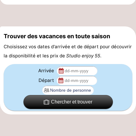
manger
Pratiques
Forum
Trouver des vacances en toute saison
Route
Choisissez vos dates d'arrivée et de départ pour découvrir
-
la disponibilité et les prix de
Studio enjoy 55
.
Stationnement
-
Arrivée
Tram
Adresses
Départ
du
Médicales
Région
Chercher et trouver
littoral
Flandre-
Occidentale
-
Bruges
-