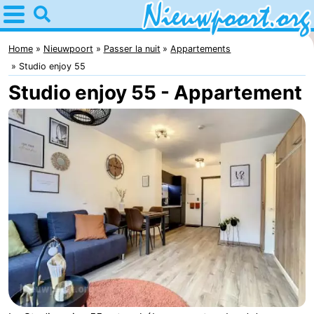
Home
Nieuwpoort
Home
Nieuwpoort
Passer la nuit
Appartements
Studio enjoy 55
Astuces
Studio enjoy 55 - Appartement
Avec
les
Passer
enfants
la
Appartements
nuit
-
Holiday
-
Suites
Holiday
Campings
Nieuwpoort
Suites
Chambre