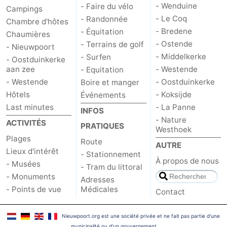
- Wenduine
- Faire du vélo
Campings
- Le Coq
- Randonnée
Chambre d'hôtes
- Bredene
- Équitation
Chaumières
- Ostende
- Terrains de golf
- Nieuwpoort
- Middelkerke
- Surfen
- Oostduinkerke
aan zee
- Westende
- Equitation
- Westende
- Oostduinkerke
Boire et manger
Hôtels
- Koksijde
Événements
Last minutes
- La Panne
INFOS
- Nature
ACTIVITÉS
PRATIQUES
Westhoek
Plages
Route
AUTRE
Lieux d'intérêt
- Stationnement
À propos de nous
- Musées
- Tram du littoral
- Monuments
Adresses
- Points de vue
Médicales
Contact
Nieuwpoort.org est une société privée et ne fait pas partie d'une
municipalité ou d'un gouvernement