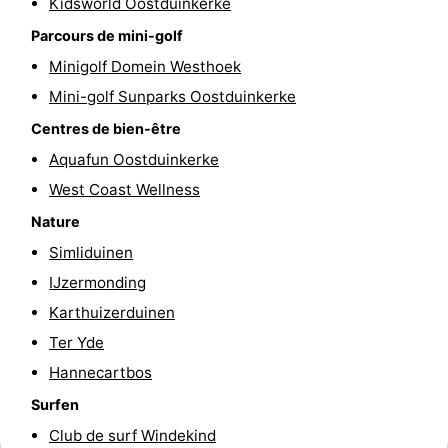
Kidsworld Oostduinkerke
golf
être
villes
Sports
Parcours de mini-golf
Minigolf Domein Westhoek
-
Mini-golf Sunparks Oostduinkerke
Piscines
-
Centres de bien-être
Aquafun Oostduinkerke
Faire
-
West Coast Wellness
du
Randonnée
-
Nature
Simliduinen
vélo
Équitation
-
IJzermonding
Terrains
-
Karthuizerduinen
Ter Yde
de
Surfen
-
Hannecartbos
golf
Equitation
Boire
Surfen
et
Événements
Club de surf Windekind