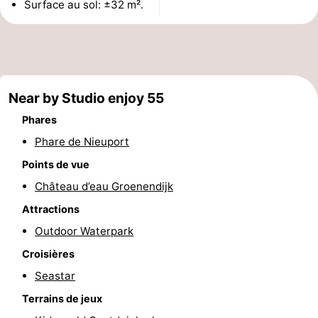
Surface au sol: ±32 m².
Musées
-
Monuments
-
Points
Attractions
Near by Studio enjoy 55
de
-
Phares
Phare de Nieuport
vue
Fermes
-
Points de vue
Terrains
-
Château d’eau Groenendijk
Attractions
de
Aires
-
Outdoor Waterpark
jeux
de
Parcours
Centres
Croisières
jeux
de
de
Villages
Seastar
Terrains de jeux
intérieures
mini-
bien-
&
Nature