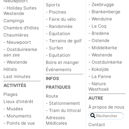
Nieuwpoort
- Zeebrugge
Sports
- Holiday Suites
- Blankenberge
- Piscines
Westende
- Wenduine
- Faire du vélo
Campings
- Le Coq
- Randonnée
Chambre d'hôtes
- Bredene
- Équitation
Chaumières
- Ostende
- Terrains de golf
- Nieuwpoort
- Middelkerke
- Surfen
- Oostduinkerke
aan zee
- Westende
- Equitation
- Westende
- Oostduinkerke
Boire et manger
Hôtels
- Koksijde
Événements
Last minutes
- La Panne
INFOS
- Nature
ACTIVITÉS
PRATIQUES
Westhoek
Plages
Route
AUTRE
Lieux d'intérêt
- Stationnement
À propos de nous
- Musées
- Tram du littoral
- Monuments
Adresses
- Points de vue
Médicales
Contact