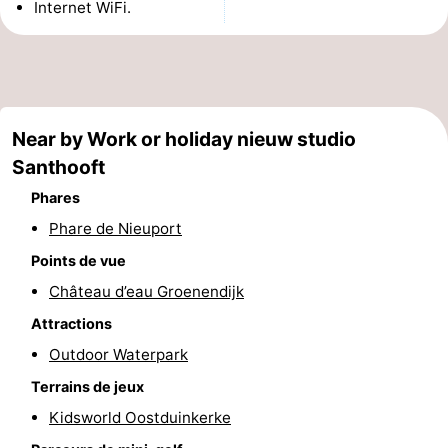
Internet WiFi.
Musées
-
Monuments
-
Points
Attractions
Near by Work or holiday nieuw studio
de
-
Santhooft
Phares
vue
Fermes
-
Phare de Nieuport
Terrains
-
Points de vue
Château d’eau Groenendijk
de
Aires
-
Attractions
jeux
de
Parcours
Centres
Outdoor Waterpark
jeux
de
de
Villages
Terrains de jeux
Kidsworld Oostduinkerke
intérieures
mini-
bien-
&
Nature