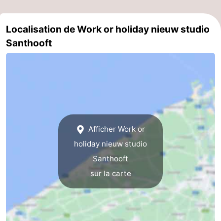
Gand
-
Localisation de Work or holiday nieuw studio
Ypres
La
Santhooft
côte
-
Nature
-
Het
Knokke-
-
Zwin
Heist
Zeebrugge
-
Afficher Work or
holiday nieuw studio
Blankenberge
-
Santhooft
Wenduine
-
sur la carte
Le
-
Coq
Bredene
-