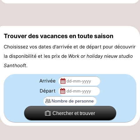
manger
Pratiques
Forum
Trouver des vacances en toute saison
Route
Choisissez vos dates d'arrivée et de départ pour découvrir
-
la disponibilité et les prix de
Work or holiday nieuw studio
Santhooft
.
Stationnement
-
Tram
Adresses
Arrivée
Départ
du
Médicales
Région
littoral
Flandre-
Chercher et trouver
Occidentale
-
Bruges
-