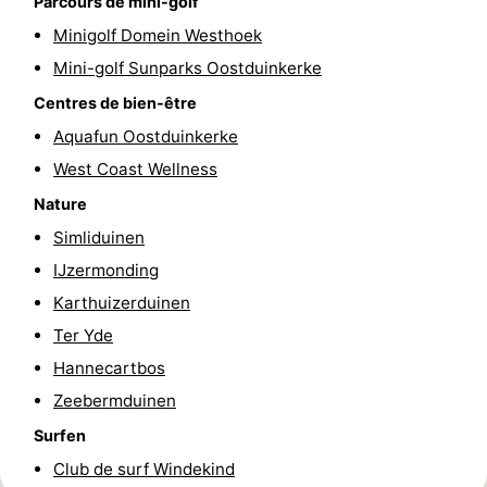
Parcours de mini-golf
golf
être
villes
Sports
Minigolf Domein Westhoek
Mini-golf Sunparks Oostduinkerke
-
Centres de bien-être
Piscines
-
Aquafun Oostduinkerke
West Coast Wellness
Faire
-
Nature
du
Randonnée
-
Simliduinen
IJzermonding
vélo
Équitation
-
Karthuizerduinen
Terrains
-
Ter Yde
Hannecartbos
de
Surfen
-
Zeebermduinen
golf
Equitation
Boire
Surfen
Club de surf Windekind
et
Événements