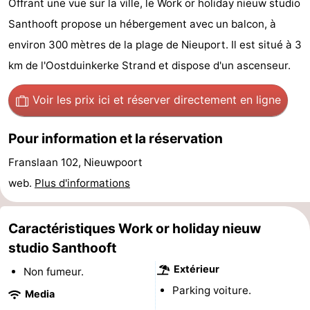
Offrant une vue sur la ville, le Work or holiday nieuw studio
Westende
d'hôtes
Chaumières
Santhooft propose un hébergement avec un balcon, à
environ 300 mètres de la plage de Nieuport. Il est situé à 3
-
km de l'Oostduinkerke Strand et dispose d'un ascenseur.
Nieuwpoort
-
Voir les prix ici
et réserver directement en ligne
Oostduinkerke
-
Pour information et la réservation
aan
Westende
Hôtels
Franslaan 102, Nieuwpoort
zee
Last
web.
Plus d'informations
minutes
Plages
Caractéristiques Work or holiday nieuw
Voir
studio Santhooft
et
Lieux
Extérieur
Non fumeur.
Parking voiture.
Media
faire
d'intérêt
-