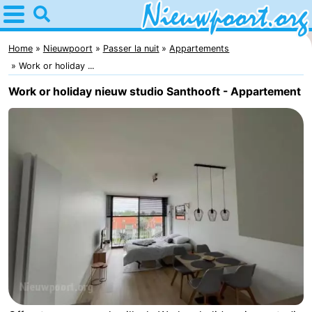
Home
Nieuwpoort
Home
Nieuwpoort
Passer la nuit
Appartements
Work or holiday ...
Astuces
Work or holiday nieuw studio Santhooft - Appartement
Avec
les
Passer
enfants
la
Appartements
nuit
-
Holiday
-
Suites
Holiday
Campings
Nieuwpoort
Suites
Chambre